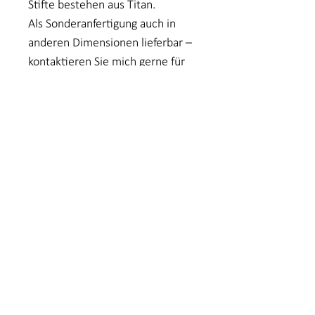
Stifte bestehen aus Titan.
Als Sonderanfertigung auch in
anderen Dimensionen lieferbar –
kontaktieren Sie mich gerne für
ein individuelles Stück.
, Kreditkarte oder Überweisung
Alle Preise in Euro inkl. der gesetzlichen
Mehrwertsteuer. Änderungen und Irrtümer
vorbehalten.
Impressum
AGBs
Datenschutz
Bestellung Wiederrufen
Newsletter