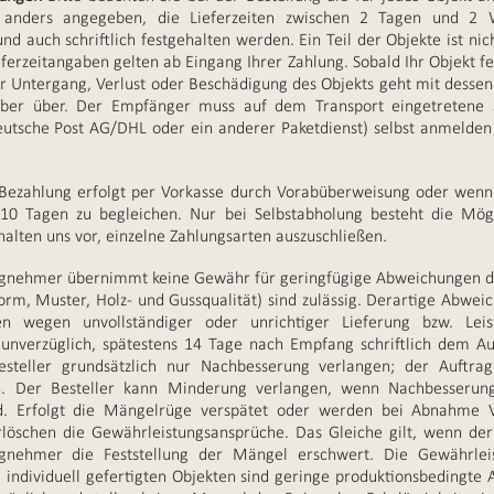
 anders angegeben, die Lieferzeiten zwischen 2 Tagen und 2
und auch schriftlich festgehalten werden. Ein Teil der Objekte ist ni
ferzeitangaben gelten ab Eingang Ihrer Zahlung. Sobald Ihr Objekt fert
ür Untergang, Verlust oder Beschädigung des Objekts geht mit desse
eber über. Der Empfänger muss auf dem Transport eingetretene 
eutsche Post AG/DHL oder ein anderer Paketdienst) selbst anmelden
Bezahlung erfolgt per Vorkasse durch Vorabüberweisung oder wenn
10 Tagen zu begleichen. Nur bei Selbstabholung besteht die Mögl
halten uns vor, einzelne Zahlungsarten auszuschließen.
gnehmer übernimmt keine Gewähr für geringfügige Abweichungen de
orm, Muster, Holz- und Gussqualität) sind zulässig. Derartige Abwei
n wegen unvollständiger oder unrichtiger Lieferung bzw. Le
d unverzüglich, spätestens 14 Tage nach Empfang schriftlich dem A
steller grundsätzlich nur Nachbesserung verlangen; der Auftrag
en. Der Besteller kann Minderung verlangen, wenn Nachbesserun
nd. Erfolgt die Mängelrüge verspätet oder werden bei Abnahme 
löschen die Gewährleistungsansprüche. Das Gleiche gilt, wenn der
nehmer die Feststellung der Mängel erschwert. Die Gewährleis
ei individuell gefertigten Objekten sind geringe produktionsbedingt