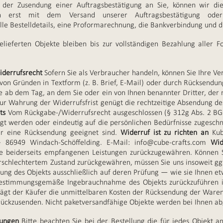
t der Zusendung einer Auftragsbestätigung an Sie, können wir d
h erst mit dem Versand unserer Auftragsbestätigung ode
alle Bestelldetails, eine Proformarechnung, die Bankverbindung und d
elieferten Objekte bleiben bis zur vollständigen Bezahlung aller
iderrufsrecht
Sofern Sie als Verbraucher handeln, können Sie Ihre Ve
on Gründen in Textform (z. B. Brief, E-Mail) oder durch Rücksendun
e ab dem Tag, an dem Sie oder ein von Ihnen benannter Dritter, der n
r Wahrung der Widerrufsfrist genügt die rechtzeitige Absendung de
ts
Vom Rückgabe-/Widerrufsrecht ausgeschlossen (§ 312g Abs. 2 BGB)
igt werden oder eindeutig auf die persönlichen Bedürfnisse zugeschn
für eine Rücksendung geeignet sind.
Widerruf ist zu richten an
Kub
· 86949 Windach-Schöffelding. E-Mail:
info@cube-crafts.com
Wid
e beiderseits empfangenen Leistungen zurückzugewähren. Können S
erschlechtertem Zustand zurückgewähren, müssen Sie uns insoweit ggf.
rung des Objekts ausschließlich auf deren Prüfung — wie sie Ihnen 
estimmungsgemäße Ingebrauchnahme des Objekts zurückzuführen i
ägt der Käufer die unmittelbaren Kosten der Rücksendung der Waren
urückzusenden. Nicht paketversandfähige Objekte werden bei Ihnen ab
gungen
Bitte beachten Sie bei der Bestellung die für jedes Objekt a