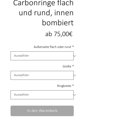
Carbonringe flach
und rund, innen
bombiert
Sale-
ab
75,00€
Preis
Außenseite flach oder rund
*
Größe
*
Ringbreite
*
In den Warenkorb