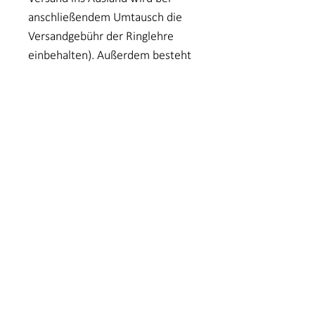
anschließendem Umtausch die
Versandgebühr der Ringlehre
einbehalten). Außerdem besteht
während der Widerrufsfrist die
Möglichkeit, das gewählte Stück
probe zu tragen – passt die Größe
nicht, senden Sie es einfach
zurück und ich schicke Ihnen
schnellstmöglich die passende
Größe zu (innerhalb Deutschlands
bei anschließendem Kauf
kostenfrei).
VERSAND
Der Versand erfolgt in der Regel