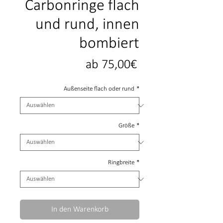
Carbonringe flach
und rund, innen
bombiert
Sale-
ab
75,00€
Preis
Außenseite flach oder rund
*
Größe
*
Ringbreite
*
In den Warenkorb