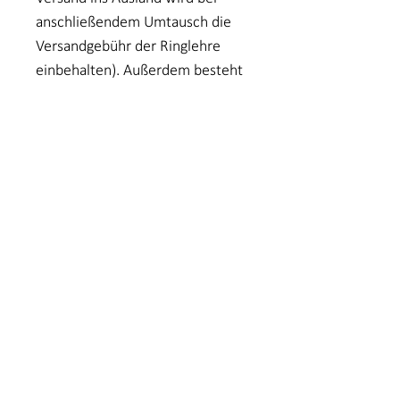
anschließendem Umtausch die
Versandgebühr der Ringlehre
einbehalten). Außerdem besteht
während der Widerrufsfrist die
Möglichkeit, das gewählte Stück
probe zu tragen – passt die Größe
nicht, senden Sie es einfach
zurück und ich schicke Ihnen
schnellstmöglich die passende
Größe zu (innerhalb Deutschlands
bei anschließendem Kauf
kostenfrei).
VERSAND
Der Versand erfolgt in der Regel